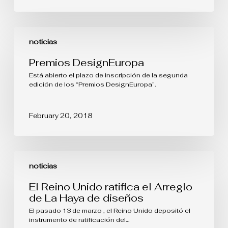
Premios
DesignEuropa
noticias
Premios DesignEuropa
Está abierto el plazo de inscripción de la segunda
edición de los “Premios DesignEuropa”.
February 20, 2018
El
Reino
noticias
Unido
ratifica
El Reino Unido ratifica el Arreglo
el
de La Haya de diseños
Arreglo
de
El pasado 13 de marzo , el Reino Unido depositó el
La
instrumento de ratificación del…