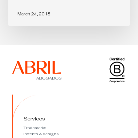
Haya
de
diseños
March 24, 2018
Services
Trademarks
Patents & designs