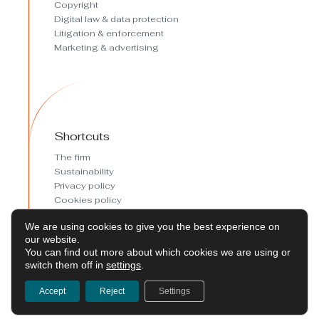
Copyright
Digital law & data protection
Litigation & enforcement
Marketing & advertising
Shortcuts
The firm
Sustainability
Privacy policy
Cookies policy
Cookies preferences
We are using cookies to give you the best experience on
Legal Notice
our website.
You can find out more about which cookies we are using or
switch them off in
settings
.
Accept
Reject
Settings
Copyright © 2026 Abril Abogados©
by Takamaka