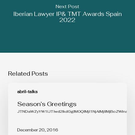
Next Post
Iberian Lawyer IP& TMT Awards Spain
2022
Related Posts
Season’s
Greetings
abril-talks
Season’s Greetings
JTNDaWZyYW1lJTIwd2lkdGglM0QlMjI1NjAlMjIlMjBoZWlna
December 20, 2016