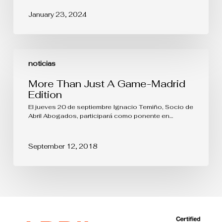
in
January 23, 2024
2023
More
Than
noticias
Just
A
More Than Just A Game-Madrid
Game-
Edition
Madrid
Edition
El jueves 20 de septiembre Ignacio Temiño, Socio de
Abril Abogados, participará como ponente en…
September 12, 2018