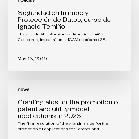
noticias
la
nube
Seguridad en la nube y
y
Protección de Datos, curso de
Protección
Ignacio Temiño
de
Datos,
El socio de Abril Abogados, Ignacio Temiño
curso
Ceniceros, impartirá en el ICAM el próximo 28…
de
Ignacio
Temiño
May 13, 2019
Granting
aids
news
for
the
Granting aids for the promotion of
promotion
patent and utility model
of
applications in 2023
patent
and
The final resolution of the granting aids for the
utility
promotion of applications for Patents and…
model
applications