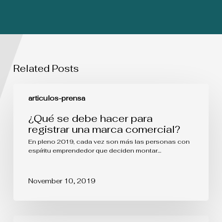
Related Posts
¿Qué
se
articulos-prensa
debe
hacer
¿Qué se debe hacer para
para
registrar una marca comercial?
registrar
una
En pleno 2019, cada vez son más las personas con
marca
espíritu emprendedor que deciden montar…
comercial?
November 10, 2019
Counterfeiting