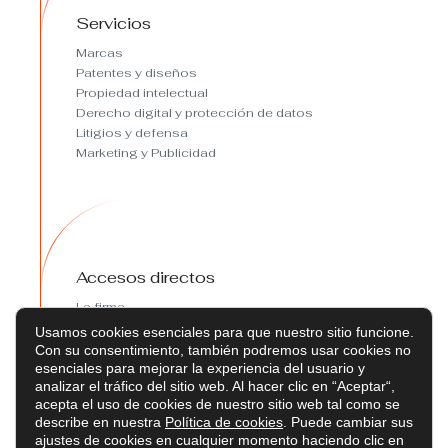
Servicios
Marcas
Patentes y diseños
Propiedad intelectual
Derecho digital y protección de datos
Litigios y defensa
Marketing y Publicidad
Accesos directos
La firma
Sostenibilidad
Usamos cookies esenciales para que nuestro sitio funcione.
Política de privacidad
Con su consentimiento, también podremos usar cookies no
Política de cookies
esenciales para mejorar la experiencia del usuario y
analizar el tráfico del sitio web. Al hacer clic en “Aceptar“,
Preferencias de cookies
acepta el uso de cookies de nuestro sitio web tal como se
Aviso legal
describe en nuestra
Política de cookies
. Puede cambiar sus
ajustes de cookies en cualquier momento haciendo clic en