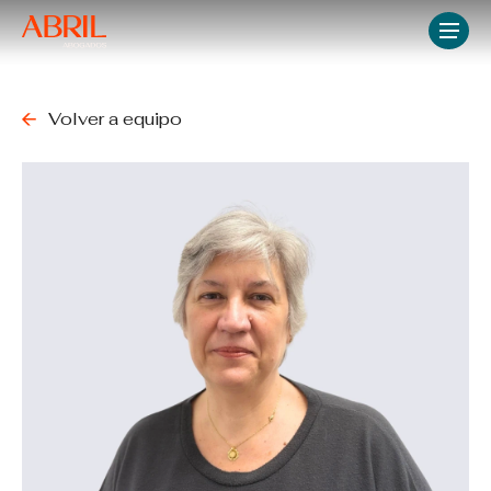
Skip
Men
to
main
content
Volver a equipo