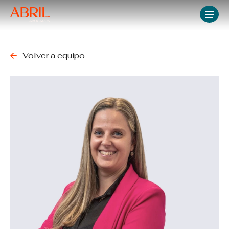
Skip
Men
to
main
content
Volver a equipo