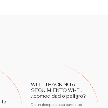
WI-FI TRACKING o
SEGUIMIENTO WI-FI,
¿comodidad o peligro?
 la
De un tiempo a esta parte nos