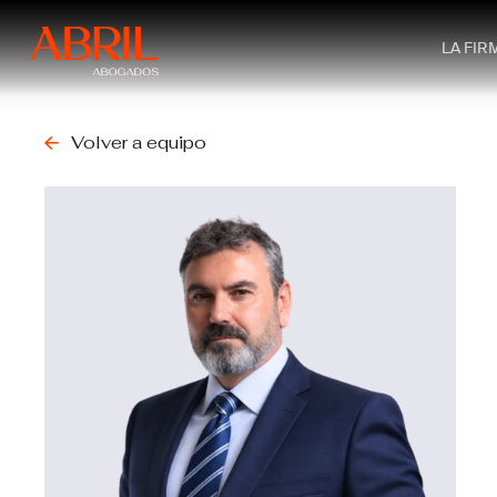
Skip
to
LA FIR
main
content
Volver a equipo