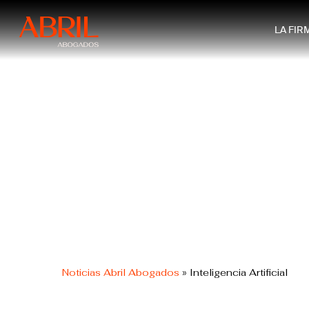
Skip
to
LA FIR
main
content
Noticias Abril Abogados
»
Inteligencia Artificial