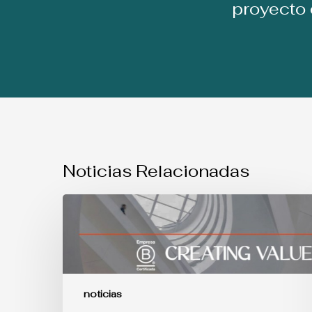
proyecto
Noticias Relacionadas
USO
SIMULTANEO
DE
MARCAS:
Sentencia
del
Tribunal
Supremo
noticias