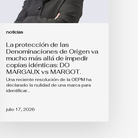
ás
llá
e
mpedir
opias
dénticas:
noticias
DO
MARGAUX
La protección de las
s
Denominaciones de Origen va
ARGOT.
mucho más allá de impedir
copias idénticas: DO
MARGAUX vs MARGOT.
Una reciente resolución de la OEPM ha
declarado la nulidad de una marca para
identificar…
julio 17, 2026