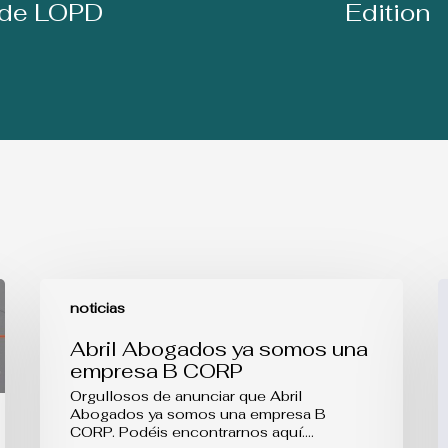
 de LOPD
Edition
Abril
L
Abogados
p
noticias
ya
d
somos
l
Abril Abogados ya somos una
una
D
empresa B CORP
empresa
d
B
O
Orgullosos de anunciar que Abril
CORP
v
Abogados ya somos una empresa B
m
CORP. Podéis encontrarnos aquí.…