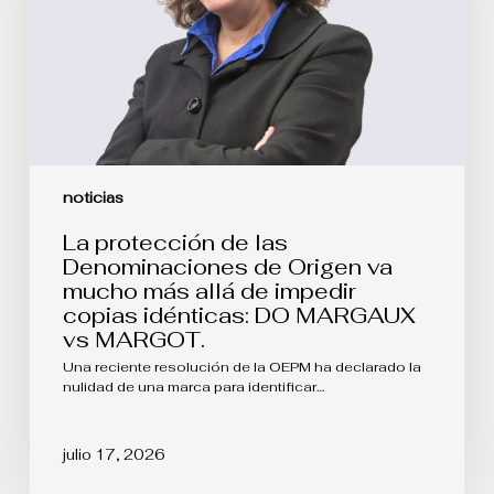
Origen
va
mucho
más
allá
de
impedir
copias
idénticas:
DO
noticias
MARGAUX
vs
La protección de las
MARGOT.
Denominaciones de Origen va
mucho más allá de impedir
copias idénticas: DO MARGAUX
vs MARGOT.
Una reciente resolución de la OEPM ha declarado la
nulidad de una marca para identificar…
julio 17, 2026