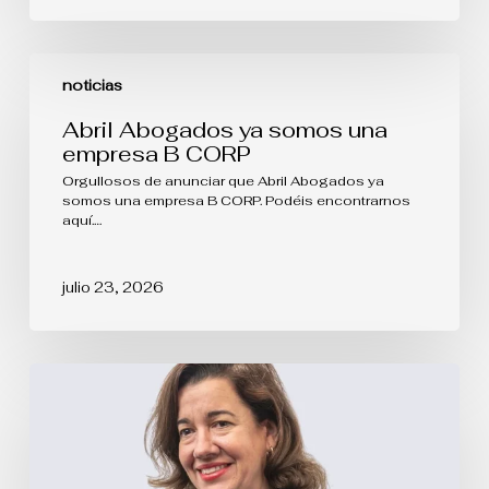
Abril
Abogados
noticias
ya
somos
Abril Abogados ya somos una
una
empresa B CORP
empresa
B
Orgullosos de anunciar que Abril Abogados ya
CORP
somos una empresa B CORP. Podéis encontrarnos
aquí.…
julio 23, 2026
La
protección
de
las
Denominaciones
de