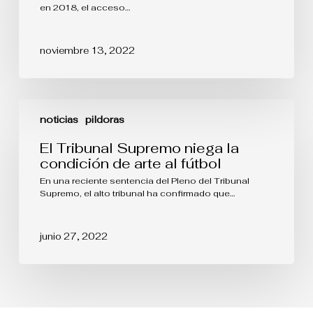
Whois
un
en 2018, el acceso…
tercer
país
no
noviembre 13, 2022
miembro?
El
Tribunal
noticias
pildoras
Supremo
niega
El Tribunal Supremo niega la
la
condición de arte al fútbol
condición
de
En una reciente sentencia del Pleno del Tribunal
arte
Supremo, el alto tribunal ha confirmado que…
al
fútbol
junio 27, 2022