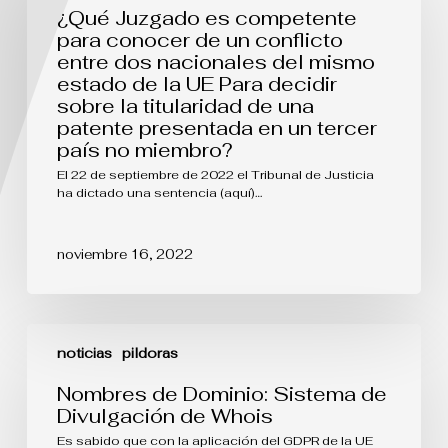
competente
¿Qué Juzgado es competente
para
para conocer de un conflicto
conocer
entre dos nacionales del mismo
de
estado de la UE Para decidir
un
conflicto
sobre la titularidad de una
entre
patente presentada en un tercer
dos
país no miembro?
nacionales
del
El 22 de septiembre de 2022 el Tribunal de Justicia
mismo
ha dictado una sentencia (aquí)…
estado
de
la
noviembre 16, 2022
UE
Para
decidir
sobre
Nombres
la
de
titularidad
noticias
pildoras
Dominio:
de
Sistema
una
Nombres de Dominio: Sistema de
de
patente
Divulgación de Whois
Divulgación
presentada
de
en
Es sabido que con la aplicación del GDPR de la UE