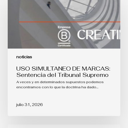
SIMULTANEO
DE
MARCAS:
Sentencia
del
Tribunal
Supremo
noticias
USO SIMULTANEO DE MARCAS:
Sentencia del Tribunal Supremo
A veces y en determinados supuestos podemos
encontrarnos con lo que la doctrina ha dado…
julio 31, 2026
Abril