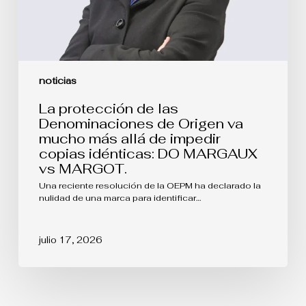
allá
de
impedir
copias
idénticas:
DO
noticias
MARGAUX
vs
La protección de las
MARGOT.
Denominaciones de Origen va
mucho más allá de impedir
copias idénticas: DO MARGAUX
vs MARGOT.
Una reciente resolución de la OEPM ha declarado la
nulidad de una marca para identificar…
julio 17, 2026