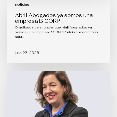
Abogados
noticias
ya
somos
Abril Abogados ya somos una
una
empresa B CORP
empresa
B
Orgullosos de anunciar que Abril Abogados ya
CORP
somos una empresa B CORP. Podéis encontrarnos
aquí.…
julio 23, 2026
La
protección
de
las
Denominaciones
de
Origen
va
mucho
más