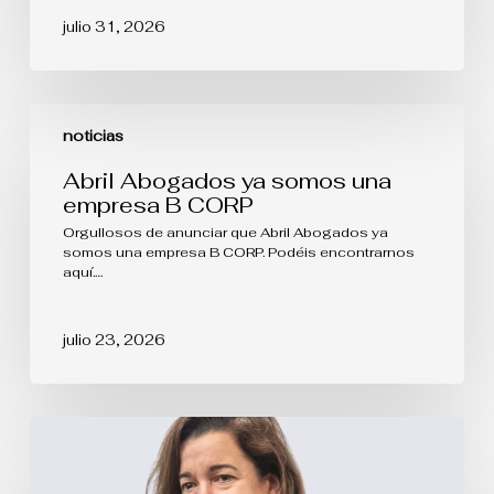
julio 31, 2026
Abril
Abogados
noticias
ya
somos
Abril Abogados ya somos una
una
empresa B CORP
empresa
B
Orgullosos de anunciar que Abril Abogados ya
CORP
somos una empresa B CORP. Podéis encontrarnos
aquí.…
julio 23, 2026
La
protección
de
las