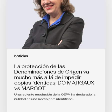
Denominaciones
de
Origen
va
mucho
más
allá
de
impedir
copias
idénticas:
DO
noticias
MARGAUX
vs
La protección de las
MARGOT.
Denominaciones de Origen va
mucho más allá de impedir
copias idénticas: DO MARGAUX
vs MARGOT.
Una reciente resolución de la OEPM ha declarado la
nulidad de una marca para identificar…