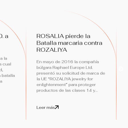
. a
ROSALIA pierde la
Batalla marcaria contra
ROZALIYA
a la
En mayo de 2016 la compañía
a cual
búlgara Raphael Europe Ltd.
d,
presentó su solicitud de marca de
 batalla
la UE “ROZALIYA jewelry for
na
enlightenment” para proteger
productos de las clases 14 y...
Leer más