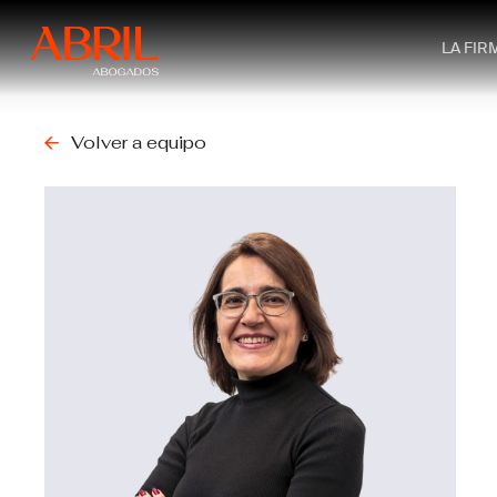
Skip
to
LA FIR
main
content
Volver a equipo