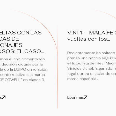
ELTAS CON LAS
VINI 1 – MALA FE 0
CAS DE
vueltas con los...
SONAJES
SOS: EL CASO...
Recientemente ha saltado 
prensa una noticia según l
mos el año comentando
el futbolista del Real Madri
a decisión dictada por la
Vinicius Jr. había ganado la
la de la EUIPO en relación
legal contra el titular de u
sunto relativo a la marca
marca española...
E ORWELL” en clases 9,
s
Leer más