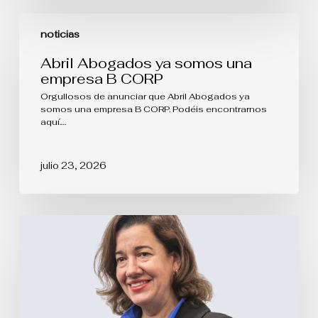
Abril
Abogados
noticias
ya
somos
Abril Abogados ya somos una
una
empresa B CORP
empresa
B
Orgullosos de anunciar que Abril Abogados ya
CORP
somos una empresa B CORP. Podéis encontrarnos
aquí.…
julio 23, 2026
La
protección
de
las
Denominaciones
de
Origen
va