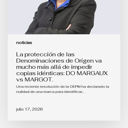
mucho
más
allá
de
impedir
copias
idénticas:
DO
noticias
MARGAUX
vs
La protección de las
MARGOT.
Denominaciones de Origen va
mucho más allá de impedir
copias idénticas: DO MARGAUX
vs MARGOT.
Una reciente resolución de la OEPM ha declarado la
nulidad de una marca para identificar…
julio 17, 2026