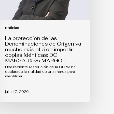
ás
llá
e
mpedir
opias
dénticas:
noticias
DO
MARGAUX
La protección de las
s
Denominaciones de Origen va
ARGOT.
mucho más allá de impedir
copias idénticas: DO
MARGAUX vs MARGOT.
Una reciente resolución de la OEPM ha
declarado la nulidad de una marca para
identificar…
julio 17, 2026