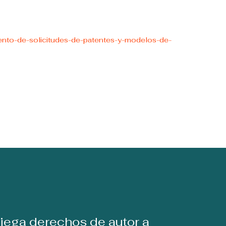
ento-de-solicitudes-de-patentes-y-modelos-de-
iega derechos de autor a