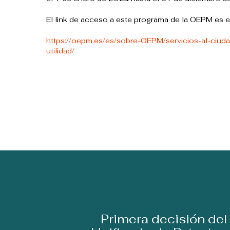
El link de acceso a este programa de la OEPM es el
https://oepm.es/es/sobre-OEPM/servicios-al-ciu
utilidad/
Primera decisión del