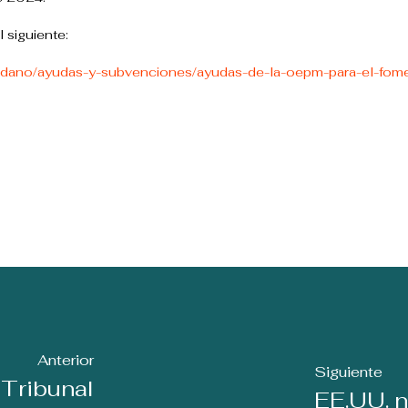
 siguiente:
dadano/ayudas-y-subvenciones/ayudas-de-la-oepm-para-el-fom
Anterior
Siguiente
 Tribunal
EE.UU. n