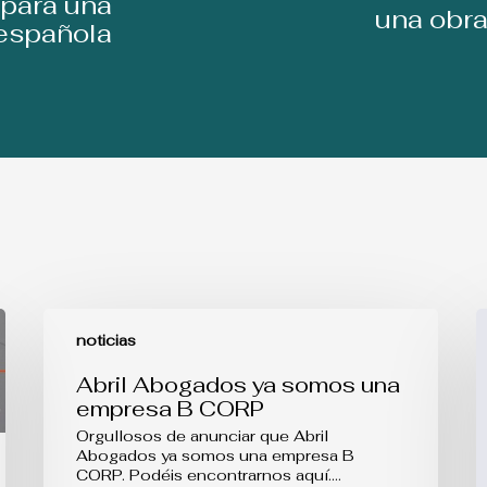
 para una
una obra
española
Abril
L
Abogados
p
noticias
ya
d
somos
l
Abril Abogados ya somos una
una
D
empresa B CORP
empresa
d
B
O
Orgullosos de anunciar que Abril
CORP
v
Abogados ya somos una empresa B
m
CORP. Podéis encontrarnos aquí.…