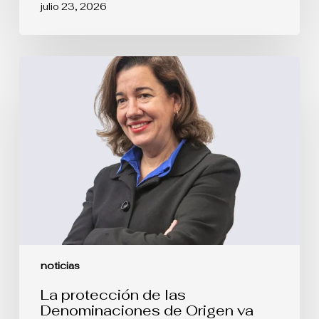
julio 23, 2026
La
protección
de
las
Denominaciones
de
Origen
va
mucho
más
allá
de
impedir
copias
idénticas:
DO
noticias
MARGAUX
vs
La protección de las
MARGOT.
Denominaciones de Origen va