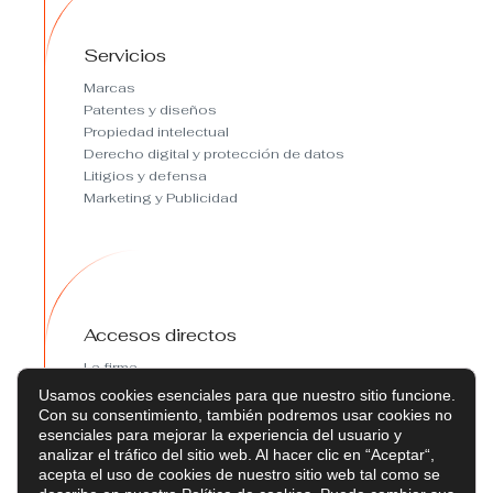
Servicios
Marcas
Patentes y diseños
Propiedad intelectual
Derecho digital y protección de datos
Litigios y defensa
Marketing y Publicidad
Accesos directos
La firma
Sostenibilidad
Usamos cookies esenciales para que nuestro sitio funcione.
Política de privacidad
Con su consentimiento, también podremos usar cookies no
Política de cookies
esenciales para mejorar la experiencia del usuario y
analizar el tráfico del sitio web. Al hacer clic en “Aceptar“,
Preferencias de cookies
acepta el uso de cookies de nuestro sitio web tal como se
Aviso legal