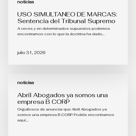
noticias
USO SIMULTANEO DE MARCAS:
Sentencia del Tribunal Supremo
A veces y en determinados supuestos podemos
encontrarnos con lo que la doctrina ha dado…
julio 31, 2026
Abril
Abogados
noticias
ya
somos
Abril Abogados ya somos una
una
empresa B CORP
empresa
B
Orgullosos de anunciar que Abril Abogados ya
CORP
somos una empresa B CORP. Podéis encontrarnos
aquí.…