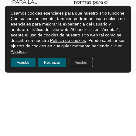
PARA LA
normas para el
TRANSFERENCIA
El pasado 1 de mayo de
comercio
El año 2025 terminó con
2026 ha entrado en vigor
la publicación de una
DE TECNOLOGÍA
electrónico y...
Usamos cookies esenciales para que nuestro sitio funcione.
el nuevo Reglamento de
nueva e importante norma
EN...
Con su consentimiento, también podremos usar cookies no
la UE que regula los
(Ley 10/2025 de 26 de
esenciales para mejorar la experiencia del usuario y
acuerdos de licencia de
diciembre) que traerá
analizar el tráfico del sitio web. Al hacer clic en “Aceptar“,
tecnología (Reglamento
cambios relevantes para
(UE) 2026/877), que
empresas y
acepta el uso de cookies de nuestro sitio web tal como se
viene...
consumidores,
describe en nuestra
Política de cookies
. Puede cambiar sus
Leer más
Leer más
especialmente en el...
ajustes de cookies en cualquier momento haciendo clic en
Ajustes
..
Aceptar
Rechazar
Ajustes