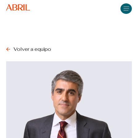
Skip
Men
to
main
content
Volver a equipo